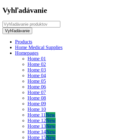
Vyhľadávanie
Products
Home Medical Supplies
Homepages
Home 01
Home 02
Home 03
Home 04
Home 05
Home 06
Home 07
Home 08
Home 09
Home 10
Home 11
New
Home 12
New
Home 13
New
Home 14
New
Home 15
New