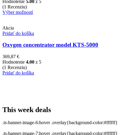
Hodnotenie
5.00
z 5
(1 Recenziu)
Výber možností
Akcia
Pridať do košíka
Oxygen concentrator model KTS-5000
369,87
€
Hodnotenie
4.00
z 5
(1 Recenziu)
Pridať do košíka
This week deals
.ts-banner-image-6:hover .overlay{background-color:#ffffff}
.ts-banner-image-7:hover .overlay{background-color:#ffffff}