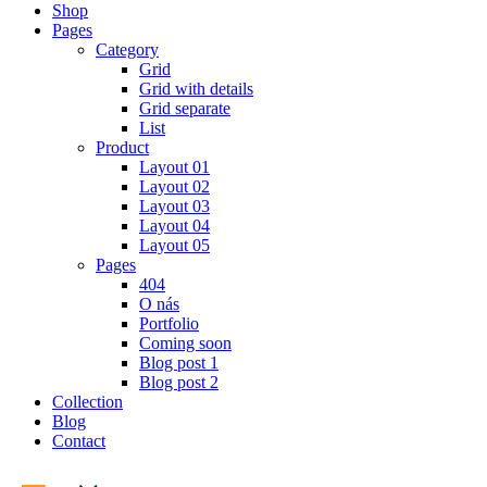
Shop
Pages
Category
Grid
Grid with details
Grid separate
List
Product
Layout 01
Layout 02
Layout 03
Layout 04
Layout 05
Pages
404
O nás
Portfolio
Coming soon
Blog post 1
Blog post 2
Collection
Blog
Contact