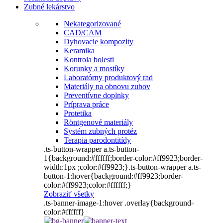
Zubné lekárstvo
Nekategorizované
CAD/CAM
Dyhovacie kompozity
Keramika
Kontrola bolesti
Korunky a mostíky
Laboratórny produktový rad
Materiály na obnovu zubov
Preventívne doplnky
Príprava práce
Protetika
Röntgenové materiály
Systém zubných protéz
Terapia parodontitídy
.ts-button-wrapper a.ts-button-
1{background:#ffffff;border-color:#ff9923;border-
width:1px ;color:#ff9923;}.ts-button-wrapper a.ts-
button-1:hover{background:#ff9923;border-
color:#ff9923;color:#ffffff;}
Zobraziť všetky
.ts-banner-image-1:hover .overlay{background-
color:#ffffff}