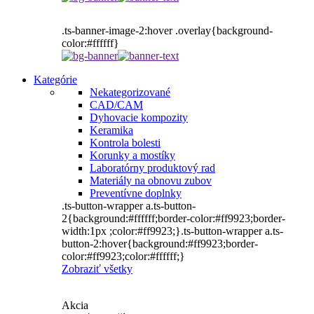
.ts-banner-image-2:hover .overlay{background-
color:#ffffff}
Kategórie
Nekategorizované
CAD/CAM
Dyhovacie kompozity
Keramika
Kontrola bolesti
Korunky a mostíky
Laboratórny produktový rad
Materiály na obnovu zubov
Preventívne doplnky
.ts-button-wrapper a.ts-button-
2{background:#ffffff;border-color:#ff9923;border-
width:1px ;color:#ff9923;}.ts-button-wrapper a.ts-
button-2:hover{background:#ff9923;border-
color:#ff9923;color:#ffffff;}
Zobraziť všetky
Akcia